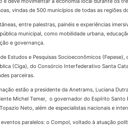
o e deve movimentar a economia local durante os três
soas
, vindas de
500 municípios
de todas as regiões do
ltâneas
, entre palestras, painéis e experiências imersi
 pública municipal, como
mobilidade urbana, educaçã
lação e governança
.
de Estudos e Pesquisas Socioeconômicos (Fepese)
,
lica (Ciga)
, do
Consórcio Interfederativo Santa Cata
ades parceiras.
mação estão a presidente da
Anetrams, Luciana Dutr
idente Michel Temer,
o governador do Espírito Santo
Topazio Neto
, além de especialistas nacionais e inte
 eventos paralelos: o
Compol
, voltado à atuação polít