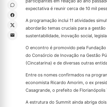
participantes em relação ao ano passad
expectativa é reunir cerca de
10 mil pes
A programação inclui
11 atividades simu
abordarão temas cruciais para a gestão
sustentabilidade, inovação social, legis
O encontro é promovido pela
Fundação 
do
Consórcio de Inovação na Gestão Púb
(Cincatarina)
e de diversas outras entid
Entre os nomes confirmados na progra
economista
Ricardo Amorim
, o ex pres
Casagrande
, o prefeito de Florianópolis
A estrutura do Summit ainda abriga dois