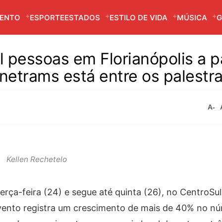
MENTO
ESPORTE
ESTADOS
ESTILO DE VIDA
MÚSICA
G
 pessoas em Florianópolis a pa
Anetrams está entre os palestr
A-
Kellen Rechetelo
rça-feira (24) e segue até quinta (26), no CentroSu
 evento registra um crescimento de mais de 40% no n