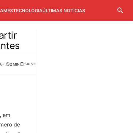
AMES
TECNOLOGIA
ÚLTIMAS NOTÍCIAS
rtir
antes
A+
2 MIN
SALVE
l, em
úmero de