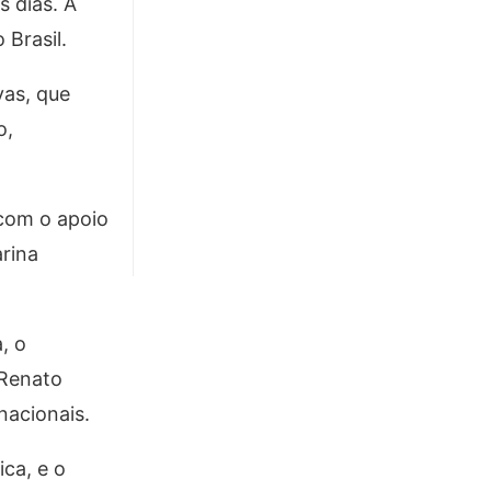
 dias. A
 Brasil.
vas, que
o,
 com o apoio
rina
a
, o
Renato
rnacionais.
ica, e o