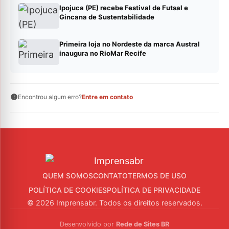
Ipojuca (PE) recebe Festival de Futsal e
Gincana de Sustentabilidade
Primeira loja no Nordeste da marca Austral
inaugura no RioMar Recife
Encontrou algum erro?
Entre em contato
QUEM SOMOS
CONTATO
TERMOS DE USO
POLÍTICA DE COOKIES
POLÍTICA DE PRIVACIDADE
© 2026 Imprensabr. Todos os direitos reservados.
Desenvolvido por
Rede de Sites BR