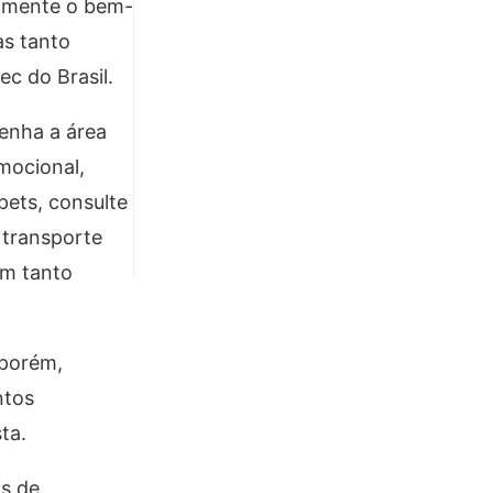
vamente o bem-
as tanto
ec do Brasil.
tenha a área
mocional,
pets, consulte
 transporte
em tanto
 porém,
ntos
ta.
is de