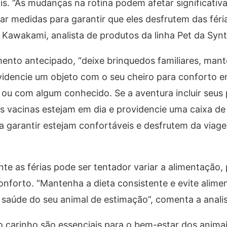
is. “As mudanças na rotina podem afetar significati
tar medidas para garantir que eles desfrutem das féri
 Kawakami, analista de produtos da linha Pet da Synt
mento antecipado, “deixe brinquedos familiares, man
ovidencie um objeto com o seu cheiro para conforto e
 ou com algum conhecido. Se a aventura incluir seus 
as vacinas estejam em dia e providencie uma caixa de
a garantir estejam confortáveis e desfrutem da viag
nte as férias pode ser tentador variar a alimentação,
forto. “Mantenha a dieta consistente e evite alime
saúde do seu animal de estimação”, comenta a analis
o carinho são essenciais para o bem-estar dos anima