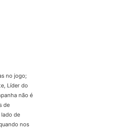
as no jogo;
e, Líder do
ampanha não é
s de
 lado de
 quando nos