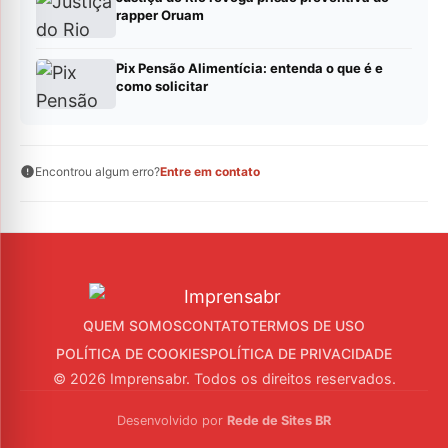
rapper Oruam
Pix Pensão Alimentícia: entenda o que é e
como solicitar
Encontrou algum erro?
Entre em contato
QUEM SOMOS
CONTATO
TERMOS DE USO
POLÍTICA DE COOKIES
POLÍTICA DE PRIVACIDADE
© 2026 Imprensabr. Todos os direitos reservados.
Desenvolvido por
Rede de Sites BR