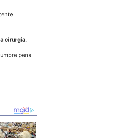
tente.
 cirurgia.
 cumpre pena