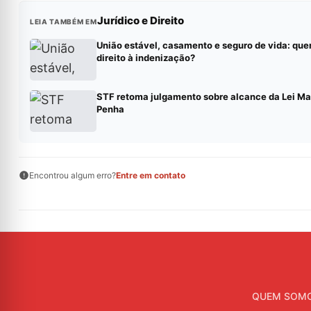
Jurídico e Direito
LEIA TAMBÉM EM
União estável, casamento e seguro de vida: qu
direito à indenização?
STF retoma julgamento sobre alcance da Lei Ma
Penha
Encontrou algum erro?
Entre em contato
QUEM SOM