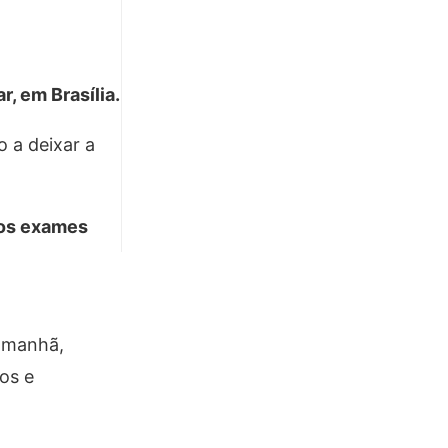
, em Brasília.
o a deixar a
 os exames
 amanhã,
os e