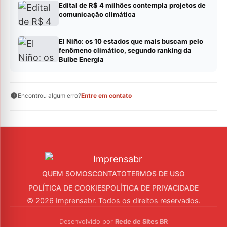
Edital de R$ 4 milhões contempla projetos de
comunicação climática
El Niño: os 10 estados que mais buscam pelo
fenômeno climático, segundo ranking da
Bulbe Energia
Encontrou algum erro?
Entre em contato
QUEM SOMOS
CONTATO
TERMOS DE USO
POLÍTICA DE COOKIES
POLÍTICA DE PRIVACIDADE
© 2026 Imprensabr. Todos os direitos reservados.
Desenvolvido por
Rede de Sites BR