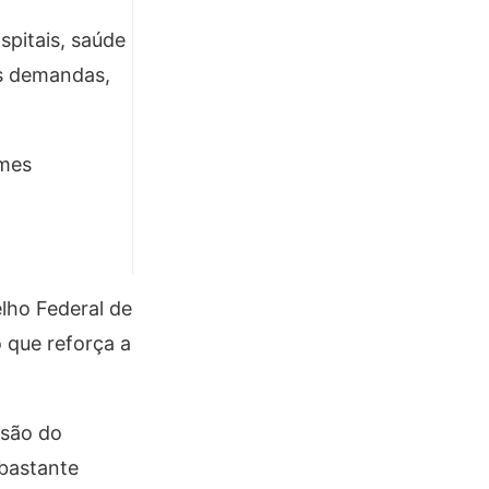
spitais, saúde
as demandas,
ames
lho Federal de
 que reforça a
nsão do
 bastante