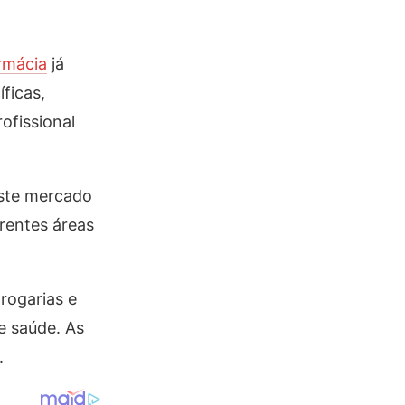
rmácia
já
ficas,
ofissional
este mercado
rentes áreas
rogarias e
e saúde. As
.