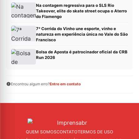
Na contagem regressiva para o SLS Rio
Takeover, elite do skate street ocupa o Aterro
do Flamengo
7ª Corrida do Vinho une esporte, vinho e
natureza em experiência única no Vale do São
Francisco
Bolsa de Aposta é patrocinador oficial da CRB
Run 2026
Encontrou algum erro?
Entre em contato
QUEM SOMOS
CONTATO
TERMOS DE USO