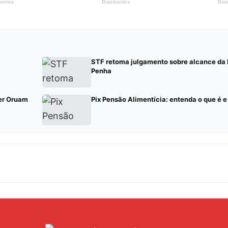
STF retoma julgamento sobre alcance da 
Penha
per Oruam
Pix Pensão Alimentícia: entenda o que é e