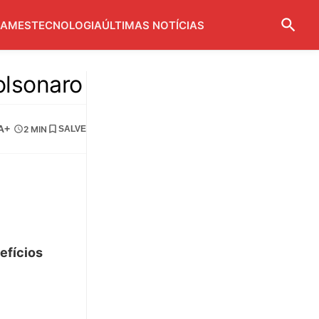
AMES
TECNOLOGIA
ÚLTIMAS NOTÍCIAS
olsonaro
A+
2 MIN
SALVE
efícios