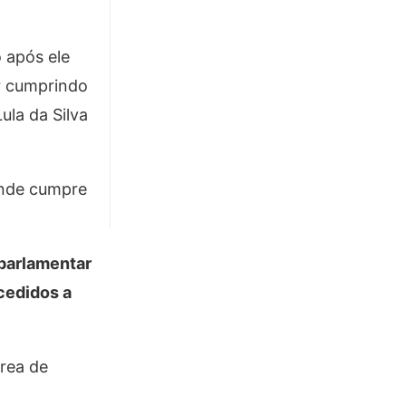
 após ele
r cumprindo
ula da Silva
 onde cumpre
parlamentar
cedidos a
área de