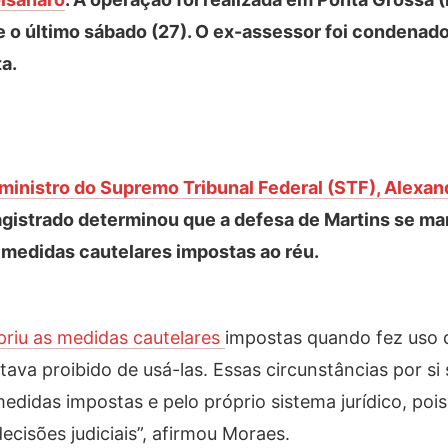
e o último sábado (27). O ex-assessor foi condenad
ta.
o ministro do Supremo Tribunal Federal (STF), Alexan
 magistrado determinou que a defesa de Martins se m
medidas cautelares impostas ao réu.
priu as medidas cautelares
impostas quando fez uso 
va proibido de usá-las. Essas circunstâncias por si
edidas impostas e pelo próprio sistema jurídico, poi
cisões judiciais”, afirmou Moraes.