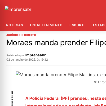
NOTÍCIAS
ENTRETENIMENTO
ESPORTE
ESTAD
JURÍDICO E DIREITO
Moraes manda prender Filipe
Imprensabr
Publicado por
02 de janeiro de 2026, às 19:32
© Antôn
COMPARTILHE
A Polícia Federal (PF) prendeu, nesta s
Internacionais do ex-presidente Jair B