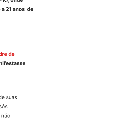
o a 21 anos de
dre de
anifestasse
de suas
 sós
s não