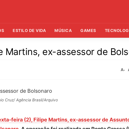
OS
ESTILO DE VIDA
MÚSICA
GAMES
TECNOLOG
 Martins, ex-assessor de Bol
A-
io Cruz/ Agência Brasil/Arquivo
exta-feira (2), Filipe Martins, ex-assessor de Assunt
olsanaro
. A operação foi realizada em Ponta Grossa 