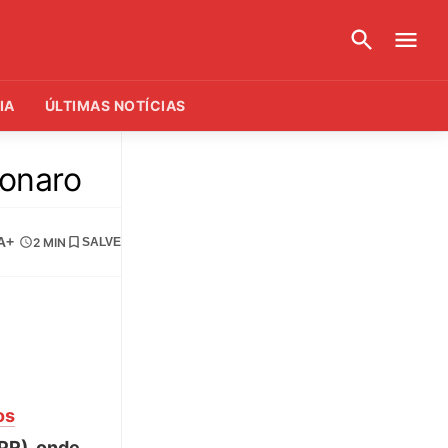
IA
ÚLTIMAS NOTÍCIAS
sonaro
A+
2 MIN
SALVE
os
(PR), onde