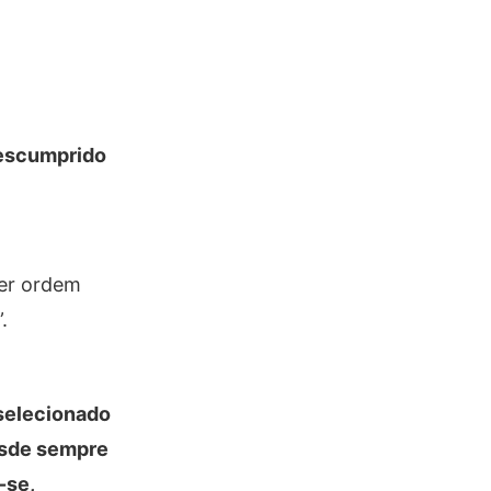
descumprido
er ordem
.
 selecionado
desde sempre
-se,