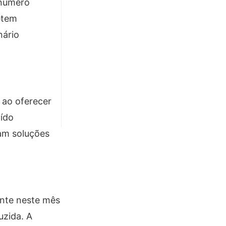
 número
etem
nário
 ao oferecer
ído
cam soluções
ente neste mês
uzida. A