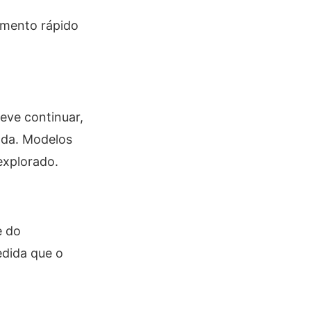
imento rápido
eve continuar,
ada. Modelos
explorado.
e do
edida que o