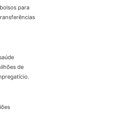
mbolsos para
ransferências
 saúde
ilhões de
mpregatício.
iões