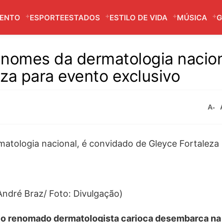
MENTO
ESPORTE
ESTADOS
ESTILO DE VIDA
MÚSICA
G
 nomes da dermatologia nacion
za para evento exclusivo
A-
 André Braz/ Foto: Divulgação)
e, o renomado dermatologista carioca desembarca na 