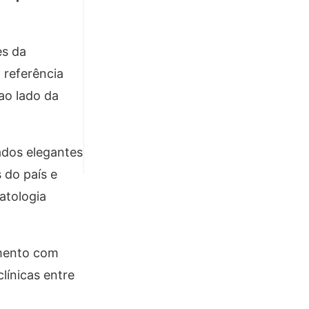
es da
, referência
ao lado da
ados elegantes
 do país e
atologia
amento com
línicas entre