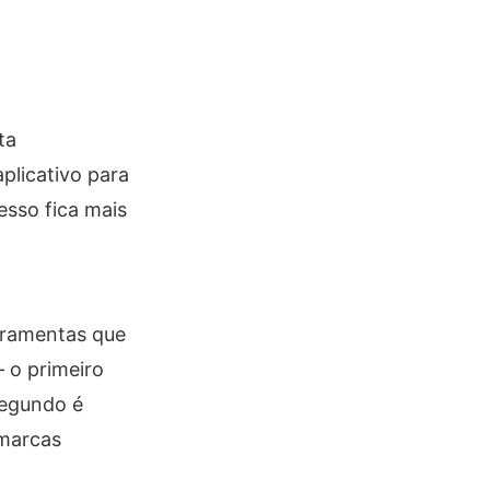
ta
licativo para
esso fica mais
erramentas que
– o primeiro
segundo é
 marcas