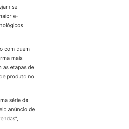
ejam se
maior e-
nológicos
iro com quem
forma mais
m as etapas de
 de produto no
ma série de
elo anúncio de
vendas”,