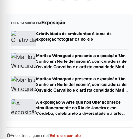
Exposição
LEIA TAMBÉM EM
Criatividade de ambulantes é tema de
exposição fotográfica no Rio
Marilou Winograd apresenta a exposição 'Um
Sonho em Noite de Insônia', com curadoria de
Osvaldo Carvalho e o artista convidado Mario
Camargo, no Centro Cultural Correios RJ
Marilou Winograd apresenta a exposição 'Um
Sonho em Noite de Insônia', com curadoria de
Osvaldo Carvalho e o artista convidado Mario
Camargo, no Centro Cultural Correios RJ
A exposição 'A Arte que nos Une' acontece
simultaneamente no Rio de Janeiro e em
Córdoba, celebrando a diversidade e a arte
contemporânea latino-americana Leia mais
em: https://imprensabr.com/collab/?
status=published (Postar pauta – Imprensabr)
Encontrou algum erro?
Entre em contato