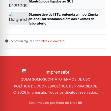
filantrópicos ligados ao SUS
Diagnóstico de ISTs: entenda a importância
de analisar sintomas além dos exames de
laboratório
Encontrou algum erro?
Entre em contato
QUEM SOMOS
CONTATO
TERMOS DE USO
POLÍTICA DE COOKIES
POLÍTICA DE PRIVACIDADE
© 2026 Imprensabr. Todos os direitos reservados.
Desenvolvido por
Rede de Sites BR