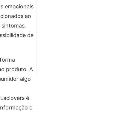
os emocionais
lacionados ao
 sintomas.
ssibilidade de
aforma
ao produto. A
sumidor algo
 Laclovers é
 informação e