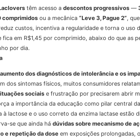
Laclovers
têm acesso a
descontos progressivos
—
0 comprimidos
ou a mecânica
“Leve 3, Pague 2”
, qu
eduz custos, incentiva a regularidade e torna o uso d
 fica em R$1,45 por comprimido, abaixo do que as p
ho por dia.
a
aumento dos diagnósticos de intolerância e os imp
m dos sintomas físicos, muitos consumidores relat
ituações sociais
e frustração por precisarem abrir 
orça a importância da educação como pilar central d
 à lactose e o uso correto da enzima lactase estão d
rva-se que ainda há
dúvidas sobre mecanismo de aç
o e repetição da dose
em exposições prolongadas, o