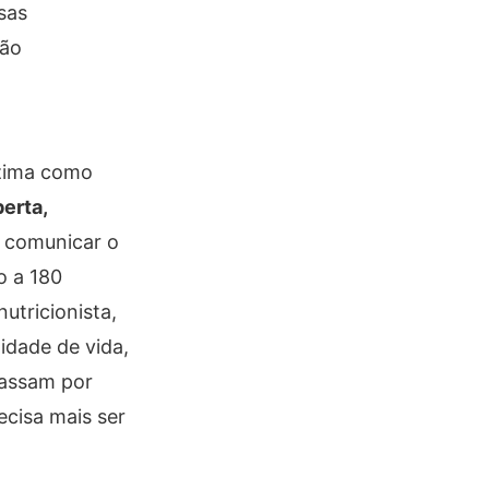
sas
ção
nzima como
erta,
a comunicar o
o a 180
tricionista,
lidade de vida,
passam por
ecisa mais ser