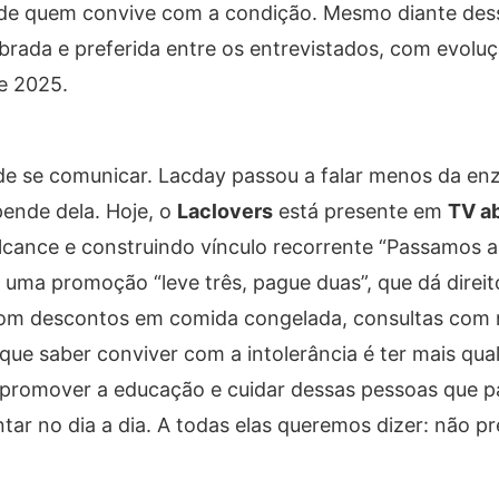
 de quem convive com a condição. Mesmo diante des
brada e preferida entre os entrevistados, com evolu
e 2025.
e se comunicar. Lacday passou a falar menos da e
pende dela. Hoje, o
Laclovers
está presente em
TV ab
lcance e construindo vínculo recorrente “Passamos 
 uma promoção “leve três, pague duas”, que dá direit
om descontos em comida congelada, consultas com nu
rque saber conviver com a intolerância é ter mais qua
 promover a educação e cuidar dessas pessoas que 
ar no dia a dia. A todas elas queremos dizer: não pr