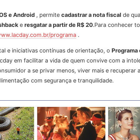
iOS e Android
, permite
cadastrar a nota fiscal
de qua
shback
e
resgatar a partir de R$ 20
.Para conhecer t
ww.lacday.com.br/programa
.
al e iniciativas contínuas de orientação, o
Programa 
ay em facilitar a vida de quem convive com a intol
consumidor a se privar menos, viver mais e recuperar 
limentação com segurança e tranquilidade.