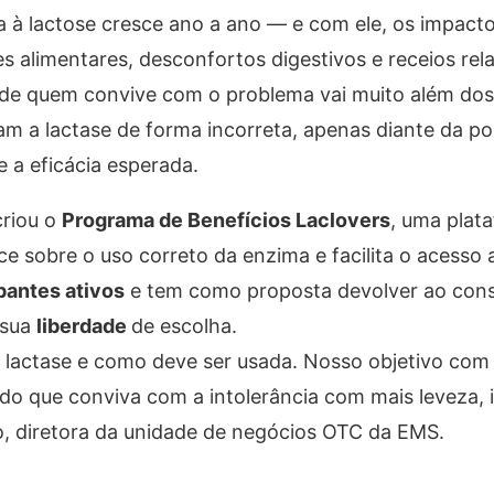
ia à lactose cresce ano a ano — e com ele, os impact
es alimentares, desconfortos digestivos e receios re
a de quem convive com o problema vai muito além dos
am a lactase de forma incorreta, apenas diante da po
 a eficácia esperada.
riou o
Programa de Benefícios Laclovers
, uma plat
e sobre o uso correto da enzima e facilita o acesso 
ipantes ativos
e tem como proposta devolver ao con
 sua
liberdade
de escolha.
é lactase e como deve ser usada. Nosso objetivo com
ndo que conviva com a intolerância com mais leveza,
ro, diretora da unidade de negócios OTC da EMS.