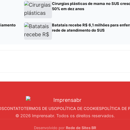
Cirurgias plásticas de mama no SUS cres
50% em dez anos
ciamento
Batatais recebe R$ 6,1 milhões para enf
rede de atendimento do SUS
OS
CONTATO
TERMOS DE USO
POLÍTICA DE COOKIES
POLÍTICA DE 
© 2026 Imprensabr. Todos os direitos reservados.
Desenvolvido por
Rede de Sites BR