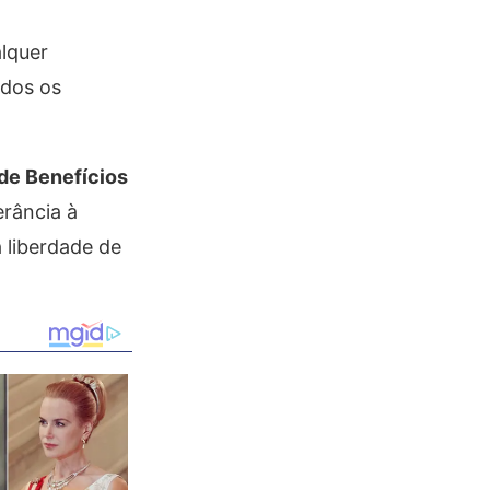
lquer
odos os
de Benefícios
erância à
a liberdade de